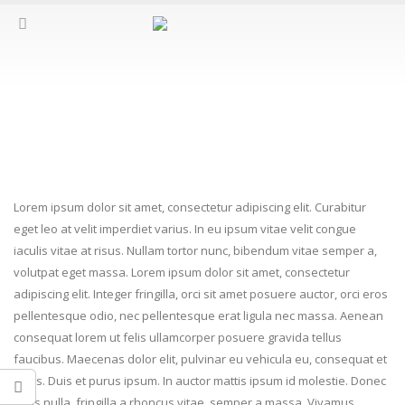
Curabitur eget leo at velit imperdiet
vague iaculis vitaes?
Lorem ipsum dolor sit amet, consectetur adipiscing elit. Curabitur
eget leo at velit imperdiet varius. In eu ipsum vitae velit congue
iaculis vitae at risus. Nullam tortor nunc, bibendum vitae semper a,
volutpat eget massa. Lorem ipsum dolor sit amet, consectetur
adipiscing elit. Integer fringilla, orci sit amet posuere auctor, orci eros
pellentesque odio, nec pellentesque erat ligula nec massa. Aenean
consequat lorem ut felis ullamcorper posuere gravida tellus
faucibus. Maecenas dolor elit, pulvinar eu vehicula eu, consequat et
lacus. Duis et purus ipsum. In auctor mattis ipsum id molestie. Donec
risus nulla, fringilla a rhoncus vitae, semper a massa. Vivamus