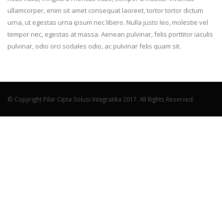
ullamcorper, enim sit amet consequat laoreet, tortor tortor dictum
urna, ut egestas urna ipsum nec libero. Nulla justo leo, molestie vel
tempor nec, egestas at massa. Aenean pulvinar, felis porttitor iaculis
pulvinar, odio orci sodales odio, ac pulvinar felis quam sit.
© Copyright Pilar Cipta Solusi Integratika 2017. All Rights Reserved.