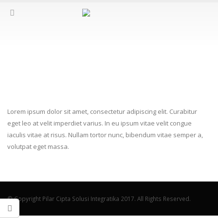
Curabitur eget leo at velit imperdiet
viaculis vitaes?
Lorem ipsum dolor sit amet, consectetur adipiscing elit. Curabitur
eget leo at velit imperdiet varius. In eu ipsum vitae velit congue
iaculis vitae at risus. Nullam tortor nunc, bibendum vitae semper a,
volutpat eget massa.
© Copyright Pilar Cipta Solusi Integratika 2017. All Rights Reserved.